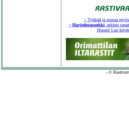
> Tykkää ja seuraa myö
>
Harjoituspankki
, arkisto oma
Huom! Lue käytt
- © Rastivars