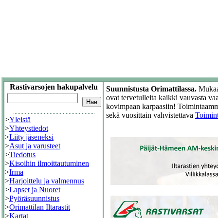
Rastivarsojen hakupalvelu
Suunnistusta Orimattilassa.
Mukaan
ovat tervetulleita kaikki vauvasta vaa
kovimpaan karpaasiin! Toimintaam
sekä vuosittain vahvistettava
Toimin
>
Yleistä
>
Yhteystiedot
>
Liity jäseneksi
>
Asut ja varusteet
>
Tiedotus
>
Kisoihin ilmoittautuminen
>
Irma
>
Harjoittelu ja valmennus
>
Lapset ja Nuoret
>
Pyöräsuunnistus
>
Orimattilan Iltarastit
>
Kartat