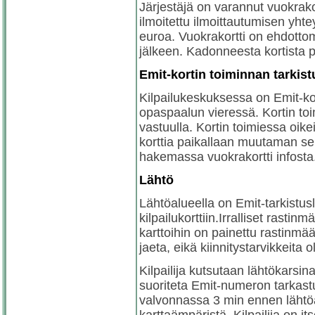
Järjestäjä on varannut vuokrako
ilmoitettu ilmoittautumisen yht
euroa. Vuokrakortti on ehdottoma
jälkeen. Kadonneesta kortista p
Emit-kortin toiminnan tarkis
Kilpailukeskuksessa on Emit-kor
opaspaalun vieressä. Kortin toi
vastuulla. Kortin toimiessa oik
korttia paikallaan muutaman seku
hakemassa vuokrakortti infosta
Lähtö
Lähtöalueella on Emit-tarkistusl
kilpailukorttiin.Irralliset rastin
karttoihin on painettu rastinmääri
jaeta, eikä kiinnitystarvikkeita o
Kilpailija kutsutaan lähtökarsi
suoriteta Emit-numeron tarkastus
valvonnassa 3 min ennen lähtöai