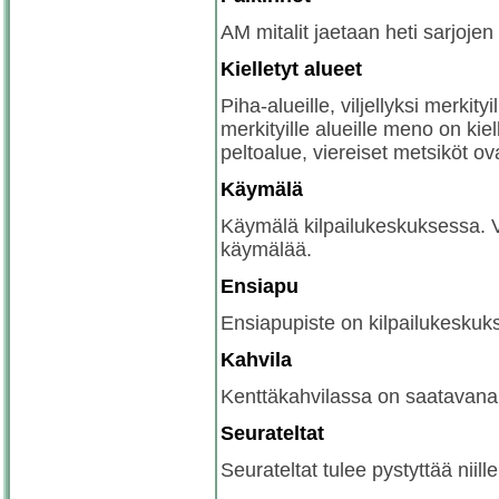
AM mitalit jaetaan heti sarjojen
Kielletyt alueet
Piha-alueille, viljellyksi merkityi
merkityille alueille meno on kie
peltoalue, viereiset metsiköt ova
Käymälä
Käymälä kilpailukeskuksessa. Vi
käymälää.
Ensiapu
Ensiapupiste on kilpailukeskuk
Kahvila
Kenttäkahvilassa on saatavana v
Seurateltat
Seurateltat tulee pystyttää niill