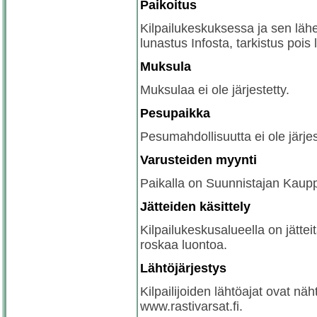
Paikoitus
Kilpailukeskuksessa ja sen läh
lunastus Infosta, tarkistus pois
Muksula
Muksulaa ei ole järjestetty.
Pesupaikka
Pesumahdollisuutta ei ole järjes
Varusteiden myynti
Paikalla on Suunnistajan Kaup
Jätteiden käsittely
Kilpailukeskusalueella on jättei
roskaa luontoa.
Lähtöjärjestys
Kilpailijoiden lähtöajat ovat näh
www.rastivarsat.fi.