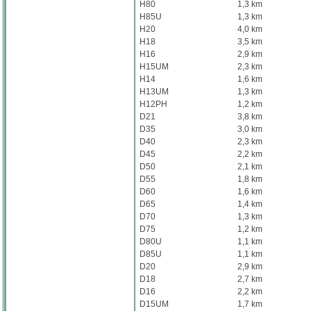
H80
1,3 km
H85U
1,3 km
H20
4,0 km
H18
3,5 km
H16
2,9 km
H15UM
2,3 km
H14
1,6 km
H13UM
1,3 km
H12PH
1,2 km
D21
3,8 km
D35
3,0 km
D40
2,3 km
D45
2,2 km
D50
2,1 km
D55
1,8 km
D60
1,6 km
D65
1,4 km
D70
1,3 km
D75
1,2 km
D80U
1,1 km
D85U
1,1 km
D20
2,9 km
D18
2,7 km
D16
2,2 km
D15UM
1,7 km