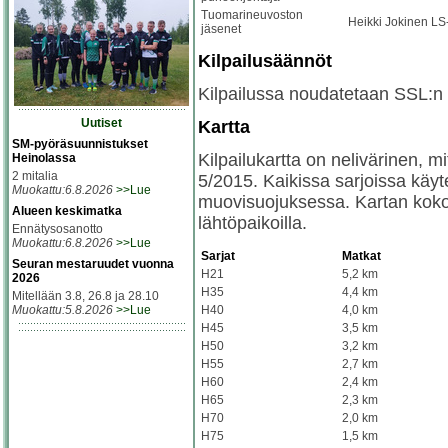
Tuomarineuvoston
Heikki Jokinen LS
jäsenet
Kilpailusäännöt
Kilpailussa noudatetaan SSL:n ki
Uutiset
Kartta
SM-pyöräsuunnistukset
Kilpailukartta on nelivärinen, m
Heinolassa
2 mitalia
5/2015. Kaikissa sarjoissa käyt
Muokattu:6.8.2026
>>Lue
muovisuojuksessa. Kartan koko 
Alueen keskimatka
lähtöpaikoilla.
Ennätysosanotto
Muokattu:6.8.2026
>>Lue
Sarjat
Matkat
Seuran mestaruudet vuonna
H21
5,2 km
2026
H35
4,4 km
Mitellään 3.8, 26.8 ja 28.10
Muokattu:5.8.2026
>>Lue
H40
4,0 km
H45
3,5 km
H50
3,2 km
H55
2,7 km
H60
2,4 km
H65
2,3 km
H70
2,0 km
H75
1,5 km