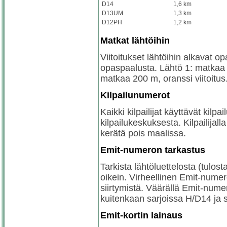
D14
1,6 km
D13UM
1,3 km
D12PH
1,2 km
Matkat lähtöihin
Viitoitukset lähtöihin alkavat op
opaspaalusta. Lähtö 1: matkaa 3
matkaa 200 m, oranssi viitoitus
Kilpailunumerot
Kaikki kilpailijat käyttävät kil
kilpailukeskuksesta. Kilpailijal
kerätä pois maalissa.
Emit-numeron tarkastus
Tarkista lähtöluettelosta (tulost
oikein. Virheellinen Emit-numer
siirtymistä. Väärällä Emit-nume
kuitenkaan sarjoissa H/D14 ja 
Emit-kortin lainaus