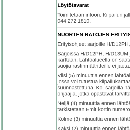
Löytötavarat
Toimitetaan infoon. Kilpailun jäl
044 272 1810.
NUORTEN RATOJEN ERITYI
Erityisohjeet sarjoille H/D12P
Sarjoissa H/D12PH, H/D13UM ja
karttaan. Lähtöalueella on saatav
suojia rastinmääritteille ei jaeta
Viisi (5) minuuttia ennen lähtöa
jossa voi tutustua kilpailukartt
suunnastettuna. Ko. sarjoilla 
ohjaajia, jotka opastavat tarvitt
Neljä (4) minuuttia ennen lähtöä 
tarkistetaan Emit-kortin numero 
Kolme (3) minuuttia ennen lähtöä
Kaksi (2) minuuttia ennen lähtö