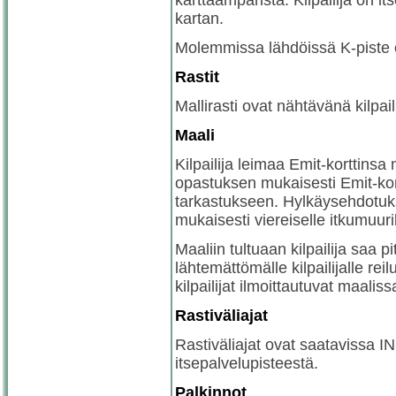
karttaämpäristä. Kilpailija on i
kartan.
Molemmissa lähdöissä K-piste 
Rastit
Mallirasti ovat nähtävänä kilp
Maali
Kilpailija leimaa Emit-korttinsa
opastuksen mukaisesti Emit-kort
tarkastukseen. Hylkäysehdotukse
mukaisesti viereiselle itkumuuril
Maaliin tultuaan kilpailija saa p
lähtemättömälle kilpailijalle re
kilpailijat ilmoittautuvat maaliss
Rastiväliajat
Rastiväliajat ovat saatavissa 
itsepalvelupisteestä.
Palkinnot