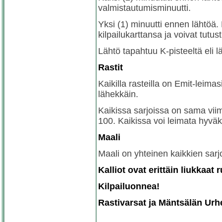
valmistautumisminuutti.
Yksi (1) minuutti ennen lähtöä.
kilpailukarttansa ja voivat tutus
Lähtö tapahtuu K-pisteeltä eli l
Rastit
Kaikilla rasteilla on Emit-leimas
lähekkäin.
Kaikissa sarjoissa on sama viim
100. Kaikissa voi leimata hyväks
Maali
Maali on yhteinen kaikkien sarj
Kalliot ovat erittäin liukkaat
Kilpailuonnea!
Rastivarsat ja Mäntsälän Urhei