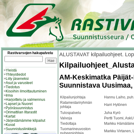
Rastivarsojen hakupalvelu
ALUSTAVAT kilpailuohjeet. Lopul
Kilpailuohjeet_Alust
>
Yleistä
>
Yhteystiedot
AM-Keskimatka Päijät
>
Liity jäseneksi
>
Asut ja varusteet
Suunnistava Uusimaa, Pu
>
Tiedotus
>
Kisoihin ilmoittautuminen
>
Irma
Kilpailunjohtaja
Hannu Laiho, puh
>
Harjoittelu ja valmennus
Ratamestariryhmän
>
Lapset ja Nuoret
Harri Hytönen
johtaja
>
Pyöräsuunnistus
>
Orimattilan Iltarastit
Tulospalvelu
Juha Kyrö
>
Kartat
Valvoja
Pertti Tuomi, AskU
>
Järjestämämme kilpailut
Tiedottaja
Markku Hämäläinen
>
Kuvat
>
Suunnistuslinkkejä
Tuomarineuvoston
Markku Virtanen,
puheenjohtaja