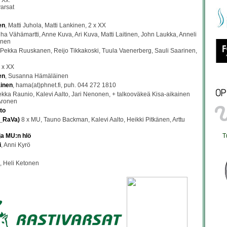
x Xx.
varsat
en
, Matti Juhola, Matti Lankinen, 2 x XX
uha Vähämartti, Anne Kuva, Ari Kuva, Matti Laitinen, John Laukka, Anneli
unen
 Pekka Ruuskanen, Reijo Tikkakoski, Tuula Vaenerberg, Sauli Saarinen,
4 x XX
en
, Susanna Hämäläinen
inen
, hama(at)phnet.fi, puh. 044 272 1810
kka Raunio, Kalevi Aalto, Jari Nenonen, + talkooväkeä Kisa-aikainen
 Aronen
to
U_RaVa)
8 x MU, Tauno Backman, Kalevi Aalto, Heikki Pitkänen, Arttu
T
ja MU:n hlö
i
, Anni Kyrö
, Heli Ketonen