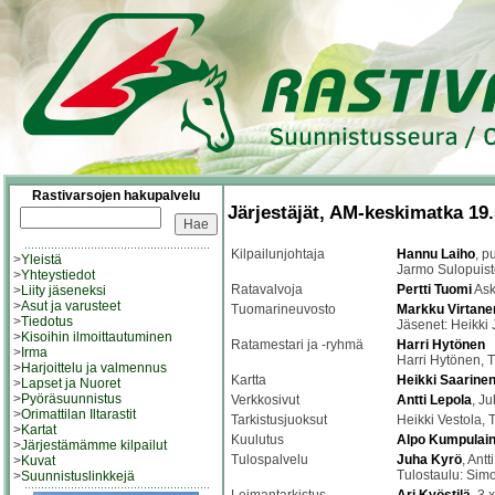
Rastivarsojen hakupalvelu
Järjestäjät, AM-keskimatka 19
Kilpailunjohtaja
Hannu Laiho
, p
>
Yleistä
Jarmo Sulopuist
>
Yhteystiedot
Ratavalvoja
Pertti Tuomi
As
>
Liity jäseneksi
>
Asut ja varusteet
Tuomarineuvosto
Markku Virtane
>
Tiedotus
Jäsenet: Heikki
>
Kisoihin ilmoittautuminen
Ratamestari ja -ryhmä
Harri Hytönen
>
Irma
Harri Hytönen,
>
Harjoittelu ja valmennus
Kartta
Heikki Saarine
>
Lapset ja Nuoret
>
Pyöräsuunnistus
Verkkosivut
Antti Lepola
, J
>
Orimattilan Iltarastit
Tarkistusjuoksut
Heikki Vestola, 
>
Kartat
Kuulutus
Alpo Kumpulai
>
Järjestämämme kilpailut
Tulospalvelu
Juha Kyrö
, Ant
>
Kuvat
Tulostaulu: Sim
>
Suunnistuslinkkejä