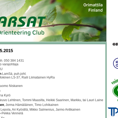
.5.2015
uh. 050 384 1431
o varajohtaja
kU
n
LamSä, puh.joht.
 Jokinen LS-37, Raili Liimatainen HyRa
 Tuomo Niskanen
n
uha Kyrö
Teuvo Lehtinen, Tommi Maasilta, Heikki Saarinen, Markku, tai Lauri Laine
nen
, Jorma Hämäläinen, Timo Lohikainen
ti Lepola, Ari Kyöstilä, Mikko Salmenius, Jarmo Antikainen
o-Pekka Vennelä