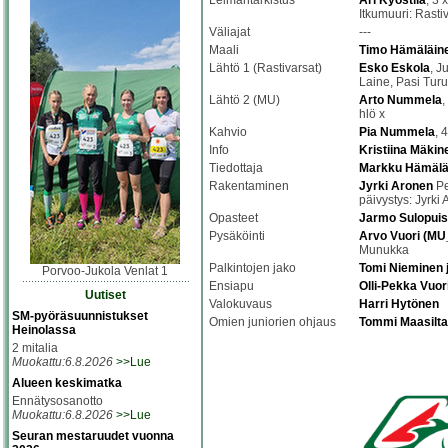
Leimantarkistus
Ari Kyöstilä
, 3 
Itkumuuri: Rasti
Väliajat
---
Maali
Timo Hämäläin
Lähtö 1 (Rastivarsat)
Esko Eskola
, J
Laine, Pasi Tur
Lähtö 2 (MU)
Arto Nummela
,
hlö x
Kahvio
Pia Nummela
, 
Info
Kristiina Mäkin
Tiedottaja
Markku Hämälä
Rakentaminen
Jyrki Aronen
Pe
päivystys: Jyrki
Opasteet
Jarmo Sulopuis
Pysäköinti
Arvo Vuori (M
Munukka
Palkintojen jako
Tomi Nieminen 
Porvoo-Jukola Venlat 1
Ensiapu
Olli-Pekka Vuor
Uutiset
Valokuvaus
Harri Hytönen
SM-pyöräsuunnistukset
Omien juniorien ohjaus
Tommi Maasilta
Heinolassa
2 mitalia
Muokattu:6.8.2026
>>Lue
Alueen keskimatka
Ennätysosanotto
Muokattu:6.8.2026
>>Lue
Seuran mestaruudet vuonna