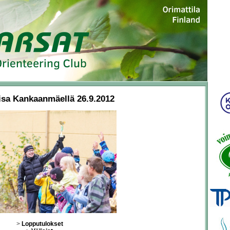
isa Kankaanmäellä 26.9.2012
>
Lopputulokset