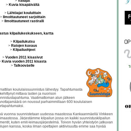
>
Väliajat
>
Kuvia kisapäivältä
>
Lähtöajat kouluittain
>
Ilmoittautuneet sarjoittain
>
Ilmoittautuneet rastiralli
stus kilpailukeskukseen, kartta
>
Kilpailukutsu
>
Ratojen kuvaus
>
Kilpailuohjeet
>
Vuoden 2011 kisasivut
>
Kuvia vuoden 2011 kisasta
>
Talkooväelle
T
mattilan koululaissuunnistus lähestyy. Tapahtumasta
kehittynyt mittava lasten ja nuorison
nnistustapahtuma. Vaatimattoman alun jälkeen
nottajamäärä on noussut parhaimmillaan 600 koululaisen
rtapahtumaksi.
nä vuonna suunnistetaan uudessa maastossa Kankaanmäellä Virkkeen
imaastossa. Järjestämme kilpailun jossa on kaikki suunnistuskilpailun
mentit, kuten emit-leimausjärjestelmä. Toivon hyvän yhteistyön jatkuvan
lujen kanssa, koska ilman opettajien aktiivisuutta emme saa hyvää