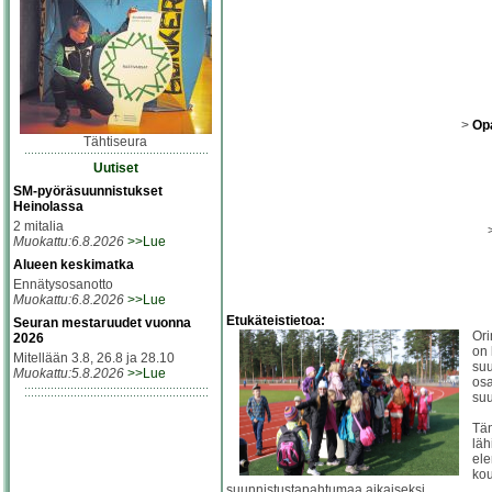
>
Opa
Tähtiseura
Uutiset
SM-pyöräsuunnistukset
Heinolassa
2 mitalia
Muokattu:6.8.2026
>>Lue
Alueen keskimatka
Ennätysosanotto
Muokattu:6.8.2026
>>Lue
Etukäteistietoa:
Seuran mestaruudet vuonna
Ori
2026
on 
Mitellään 3.8, 26.8 ja 28.10
suu
Muokattu:5.8.2026
>>Lue
osa
suu
Tä
läh
ele
kou
suunnistustapahtumaa aikaiseksi.