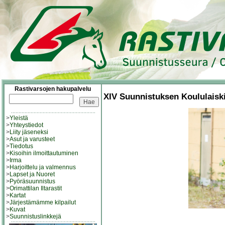
Rastivarsojen hakupalvelu
XIV Suunnistuksen Koululaisk
>
Yleistä
>
Yhteystiedot
>
Liity jäseneksi
>
Asut ja varusteet
>
Tiedotus
>
Kisoihin ilmoittautuminen
>
Irma
>
Harjoittelu ja valmennus
>
Lapset ja Nuoret
>
Pyöräsuunnistus
>
Orimattilan Iltarastit
>
Kartat
>
Järjestämämme kilpailut
>
Kuvat
>
Suunnistuslinkkejä