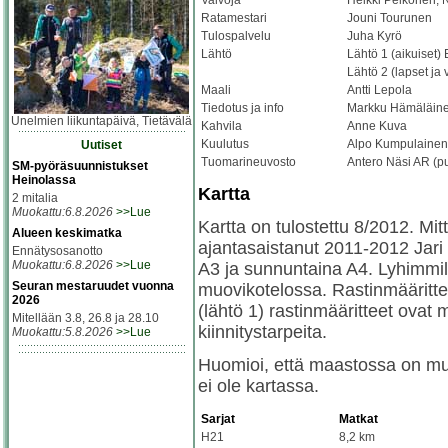
Valvoja
Heikki Pelkonen, 
Ratamestari
Jouni Tourunen
Tulospalvelu
Juha Kyrö
Lähtö
Lähtö 1 (aikuiset)
Lähtö 2 (lapset ja
Maali
Antti Lepola
Tiedotus ja info
Markku Hämäläine
Unelmien liikuntapäivä, Tietävälä
Kahvila
Anne Kuva
Kuulutus
Alpo Kumpulainen
Uutiset
Tuomarineuvosto
Antero Näsi AR (pu
SM-pyöräsuunnistukset
Heinolassa
Kartta
2 mitalia
Muokattu:6.8.2026
>>Lue
Kartta on tulostettu 8/2012. Mi
Alueen keskimatka
ajantasaistanut 2011-2012 Jari
Ennätysosanotto
Muokattu:6.8.2026
>>Lue
A3 ja sunnuntaina A4. Lyhimmil
Seuran mestaruudet vuonna
muovikotelossa. Rastinmääritteet
2026
(lähtö 1) rastinmääritteet ovat m
Mitellään 3.8, 26.8 ja 28.10
kiinnitystarpeita.
Muokattu:5.8.2026
>>Lue
Huomioi, että maastossa on muu
ei ole kartassa.
Sarjat
Matkat
H21
8,2 km