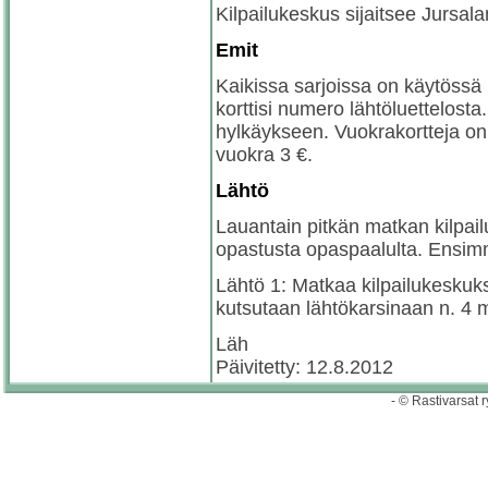
Kilpailukeskus sijaitsee Jursala
Emit
Kaikissa sarjoissa on käytössä
korttisi numero lähtöluettelosta
hylkäykseen. Vuokrakortteja on
vuokra 3 €.
Lähtö
Lauantain pitkän matkan kilpai
opastusta opaspaalulta. Ensimm
Lähtö 1: Matkaa kilpailukeskukses
kutsutaan lähtökarsinaan n. 4 
Läh
Päivitetty: 12.8.2012
- © Rastivarsat r