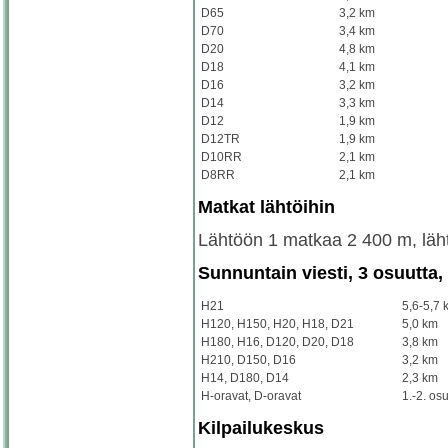
D65
3,2 km
D70
3,4 km
D20
4,8 km
D18
4,1 km
D16
3,2 km
D14
3,3 km
D12
1,9 km
D12TR
1,9 km
D10RR
2,1 km
D8RR
2,1 km
Matkat lähtöihin
Lähtöön 1 matkaa 2 400 m, läh
Sunnuntain viesti, 3 osuutta,
H21
5,6-5,7 
H120, H150, H20, H18, D21
5,0 km
H180, H16, D120, D20, D18
3,8 km
H210, D150, D16
3,2 km
H14, D180, D14
2,3 km
H-oravat, D-oravat
1.-2. os
Kilpailukeskus