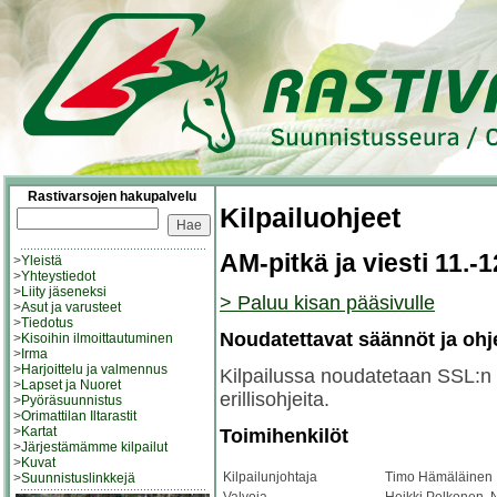
Rastivarsojen hakupalvelu
Kilpailuohjeet
AM-pitkä ja viesti 11.-
>
Yleistä
>
Yhteystiedot
>
Liity jäseneksi
> Paluu kisan pääsivulle
>
Asut ja varusteet
>
Tiedotus
Noudatettavat säännöt ja ohj
>
Kisoihin ilmoittautuminen
>
Irma
>
Harjoittelu ja valmennus
Kilpailussa noudatetaan SSL:n l
>
Lapset ja Nuoret
erillisohjeita.
>
Pyöräsuunnistus
>
Orimattilan Iltarastit
>
Kartat
Toimihenkilöt
>
Järjestämämme kilpailut
>
Kuvat
Kilpailunjohtaja
Timo Hämäläinen
>
Suunnistuslinkkejä