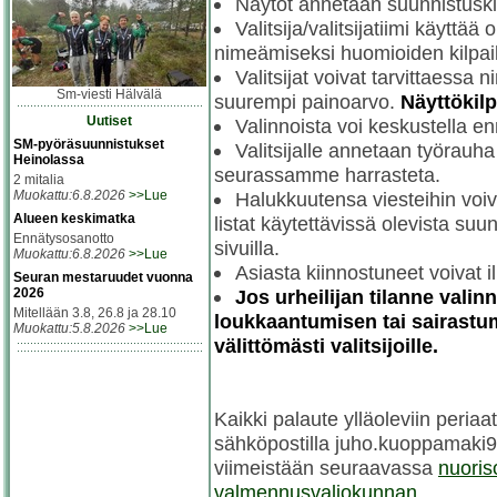
Näytöt annetaan suunnistuskil
Valitsija/valitsijatiimi käytt
nimeämiseksi huomioiden kilpai
Valitsijat voivat tarvittaessa n
Sm-viesti Hälvälä
suurempi painoarvo.
Näyttökilp
Uutiset
Valinnoista voi keskustella enn
SM-pyöräsuunnistukset
Valitsijalle annetaan työrauha
Heinolassa
seurassamme harrasteta.
2 mitalia
Muokattu:6.8.2026
>>Lue
Halukkuutensa viesteihin voiv
Alueen keskimatka
listat käytettävissä olevista suu
Ennätysosanotto
sivuilla.
Muokattu:6.8.2026
>>Lue
Asiasta kiinnostuneet voivat ilm
Seuran mestaruudet vuonna
2026
Jos urheilijan tilanne vali
Mitellään 3.8, 26.8 ja 28.10
loukkaantumisen tai sairastum
Muokattu:5.8.2026
>>Lue
välittömästi valitsijoille.
Kaikki palaute ylläoleviin periaat
sähköpostilla juho.kuoppamaki95
viimeistään seuraavassa
nuoris
valmennusvaliokunnan