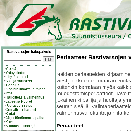
Rastivarsojen hakupalvelu
Periaatteet Rastivarsojen 
>
Yleistä
>
Yhteystiedot
Näiden periaatteiden kirjaamine
>
Liity jäseneksi
viestijoukkueiden määrän vuoksi
>
Asut ja varusteet
>
Tiedotus
kuitenkin kerrataan myös kaikki
>
Kisoihin ilmoittautuminen
muodostamisperiaatteet. Tavoitte
>
Irma
>
Harjoittelu ja valmennus
jokainen kilpailija ja huoltaja ym
>
Lapset ja Nuoret
seuran sisällä. Valintaperiaattei
>
Pyöräsuunnistus
>
Orimattilan Iltarastit
valmennusvaliokunta ja niitä keh
>
Kartat
>
Järjestämämme kilpailut
>
Kuvat
Periaatteet:
>
Suunnistuslinkkejä