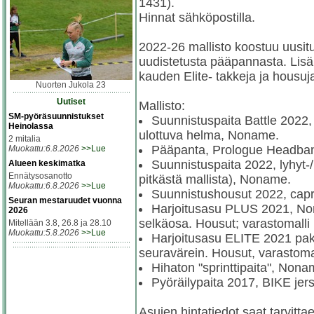
1431).
Hinnat sähköpostilla.
2022-26 mallisto koostuu uusitu
uudistetusta pääpannasta. Lisän
kauden Elite- takkeja ja housuj
Nuorten Jukola 23
Uutiset
Mallisto:
SM-pyöräsuunnistukset
Suunnistuspaita Battle 2022,
Heinolassa
ulottuva helma, Noname.
2 mitalia
Pääpanta, Prologue Headba
Muokattu:6.8.2026
>>Lue
Suunnistuspaita 2022, lyhyt-/
Alueen keskimatka
Ennätysosanotto
pitkästä mallista), Noname.
Muokattu:6.8.2026
>>Lue
Suunnistushousut 2022, capr
Seuran mestaruudet vuonna
Harjoitusasu PLUS 2021, Non
2026
selkäosa. Housut; varastomalli
Mitellään 3.8, 26.8 ja 28.10
Muokattu:5.8.2026
>>Lue
Harjoitusasu ELITE 2021 pak
seuravärein. Housut, varastoma
Hihaton "sprinttipaita", Non
Pyöräilypaita 2017, BIKE jers
Asujen hintatiedot saat tarvitta