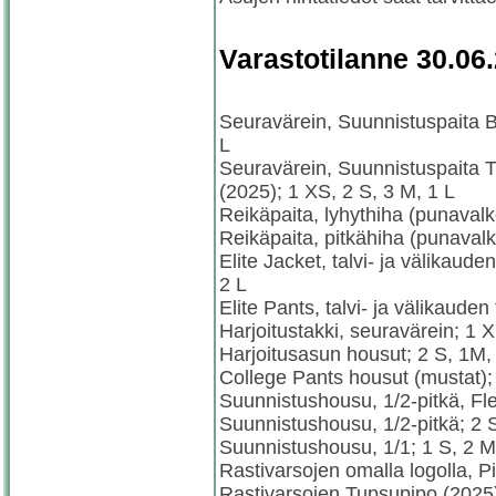
Varastotilanne 30.06
Seuravärein, Suunnistuspaita B
L
Seuravärein, Suunnistuspaita 
(2025); 1 XS, 2 S, 3 M, 1 L
Reikäpaita, lyhythiha (punaval
Reikäpaita, pitkähiha (punavalk
Elite Jacket, talvi- ja välikaude
2 L
Elite Pants, talvi- ja välikauden
Harjoitustakki, seuravärein; 1 
Harjoitusasun housut; 2 S, 1M,
College Pants housut (mustat); 
Suunnistushousu, 1/2-pitkä, Fle
Suunnistushousu, 1/2-pitkä; 2 S
Suunnistushousu, 1/1; 1 S, 2 M
Rastivarsojen omalla logolla, P
Rastivarsojen Tupsupipo (2025)