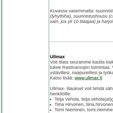
Kuvassa vasemmalta: suunnistus
(lyhythiha), suunnistushousu (cap
vain, jos yli 10 tilaajaa) ja harj
Ullmax
Voit tilata seuramme kautta kai
tukee Rastivarsojen toimintaa.
ystävillesi, naapureillesi ja työ
Katso lisää:
www.ullmax.fi
Ullmax- tilaukset voit tehdä sähk
henkilöille:
Teija Vehola, teija.vehola(at
Tiina Hirvonen, tiina.hirvonen
Tomi Nieminen, tomi.nieminen