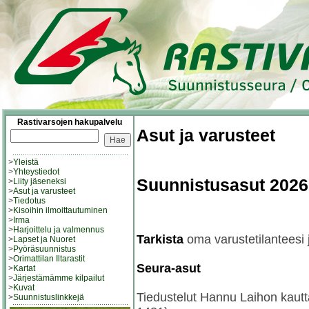
Rastivarsojen hakupalvelu
Asut ja varusteet
>
Yleistä
>
Yhteystiedot
Suunnistusasut 2026
>
Liity jäseneksi
>
Asut ja varusteet
>
Tiedotus
>
Kisoihin ilmoittautuminen
>
Irma
>
Harjoittelu ja valmennus
Tarkista
oma varustetilanteesi
>
Lapset ja Nuoret
>
Pyöräsuunnistus
>
Orimattilan Iltarastit
Seura-asut
>
Kartat
>
Järjestämämme kilpailut
>
Kuvat
Tiedustelut Hannu Laihon kautt
>
Suunnistuslinkkejä