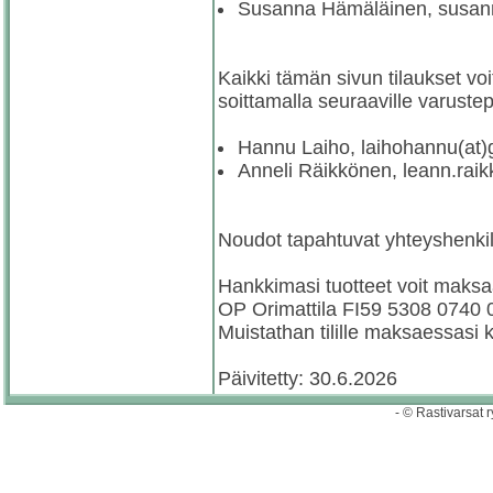
Susanna Hämäläinen, susan
Kaikki tämän sivun tilaukset voit
soittamalla seuraaville varustep
Hannu Laiho, laihohannu(at)
Anneli Räikkönen, leann.rai
Noudot tapahtuvat yhteyshenkilö
Hankkimasi tuotteet voit maksaa t
OP Orimattila FI59 5308 0740
Muistathan tilille maksaessasi
Päivitetty: 30.6.2026
- © Rastivarsat r