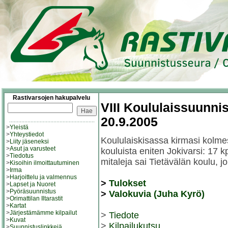
Rastivarsojen hakupalvelu
VIII Koululaissuunni
20.9.2005
>
Yleistä
>
Yhteystiedot
Koululaiskisassa kirmasi kolmesa
>
Liity jäseneksi
>
Asut ja varusteet
kouluista eniten Jokivarsi: 17
>
Tiedotus
mitaleja sai Tietävälän koulu, j
>
Kisoihin ilmoittautuminen
>
Irma
>
Harjoittelu ja valmennus
>
Tulokset
>
Lapset ja Nuoret
>
Pyöräsuunnistus
>
Valokuvia (Juha Kyrö)
>
Orimattilan Iltarastit
>
Kartat
>
Järjestämämme kilpailut
>
Tiedote
>
Kuvat
>
Kilpailukutsu
>
Suunnistuslinkkejä