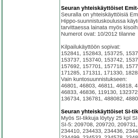
Seuran yhteiskäyttöiset Emit-
Seuralla on yhteiskäyttöisiä Emit
Hippo-suunnistuskoulussa käytet
tarvittaessa lainata myös kisoih
Numerot ovat: 10/2012 tilanne
Kilpailukäyttöön sopivat:
152841, 152843, 153725, 1537
153737, 153740, 153742, 1537
157692, 157701, 157718, 1577
171285, 171311, 171330, 182
Vain kuntosuunnistukseen:
46801, 46803, 46811, 46818, 4
46833, 46836, 119130, 132372
136734, 136781, 488082, 488
Seuran yhteiskäyttöiset SI-ti
Myös SI-tikkuja löytyy 25 kpl SI
SI-5: 209708, 209720, 209731
234410, 234433, 234436, 2344
234499, 234533, 234578, 2348