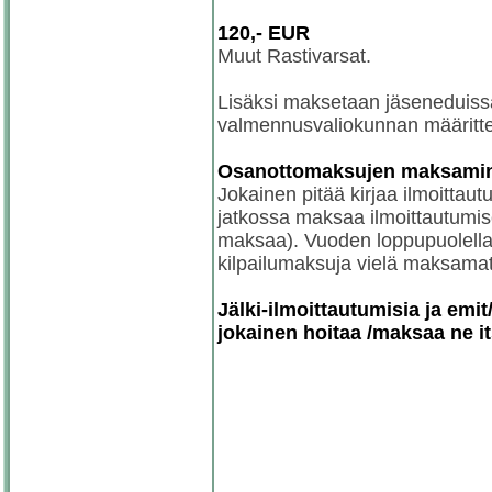
120,- EUR
Muut Rastivarsat.
Lisäksi maksetaan jäseneduissa 
valmennusvaliokunnan määrittele
Osanottomaksujen maksamine
Jokainen pitää kirjaa ilmoittaut
jatkossa maksaa ilmoittautumise
maksaa). Vuoden loppupuolella s
kilpailumaksuja vielä maksama
Jälki-ilmoittautumisia ja emi
jokainen hoitaa /maksaa ne it