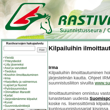
Rastivarsojen hakupalvelu
Kilpailuihin ilmoitta
>
Yleistä
>
Yhteystiedot
>
Liity jäseneksi
Irma
>
Asut ja varusteet
>
Tiedotus
Kilpailuihin ilmoittautuminen 
>
Kisoihin ilmoittautuminen
järjestelmän kautta. Ohjeet IR
>
Irma
>
Harjoittelu ja valmennus
suunnistusliiton sivuilta
www.suun
>
Lapset ja Nuoret
>
Pyöräsuunnistus
>
Orimattilan Iltarastit
Ilmoittautuminen onnistuu vasta
>
Kartat
lunastetaan uudesta
Suomispo
>
Järjestämämme kilpailut
>
Kuvat
koske ns. lisenssittömiä kilpailu
>
Suunnistuslinkkejä
kuntosuunnistussarjat kisoissa,