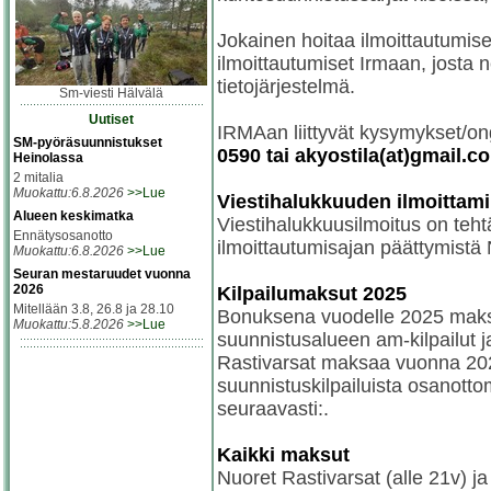
Jokainen hoitaa ilmoittautumis
ilmoittautumiset Irmaan, josta ne 
tietojärjestelmä.
Sm-viesti Hälvälä
Uutiset
IRMAan liittyvät kysymykset/on
SM-pyöräsuunnistukset
0590 tai akyostila(at)gmail.c
Heinolassa
2 mitalia
Muokattu:6.8.2026
>>Lue
Viestihalukkuuden ilmoittam
Alueen keskimatka
Viestihalukkuusilmoitus on teh
Ennätysosanotto
ilmoittautumisajan päättymistä 
Muokattu:6.8.2026
>>Lue
Seuran mestaruudet vuonna
2026
Kilpailumaksut 2025
Mitellään 3.8, 26.8 ja 28.10
Bonuksena vuodelle 2025 makset
Muokattu:5.8.2026
>>Lue
suunnistusalueen am-kilpailut j
Rastivarsat maksaa vuonna 202
suunnistuskilpailuista osanott
seuraavasti:.
Kaikki maksut
Nuoret Rastivarsat (alle 21v) ja