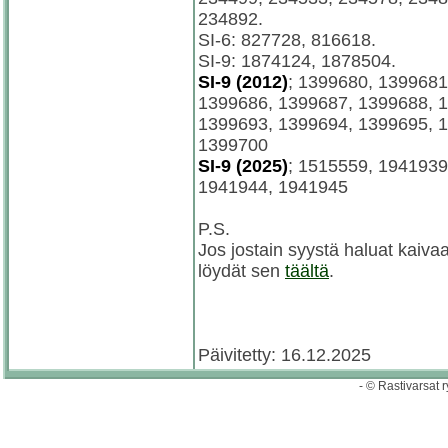
234892.
SI-6: 827728, 816618.
SI-9: 1874124, 1878504.
SI-9 (2012)
; 1399680, 1399681
1399686, 1399687, 1399688, 
1399693, 1399694, 1399695, 
1399700
SI-9 (2025)
; 1515559, 1941939
1941944, 1941945
P.S.
Jos jostain syystä haluat kaiv
löydät sen
täältä
.
Päivitetty: 16.12.2025
- © Rastivarsat r