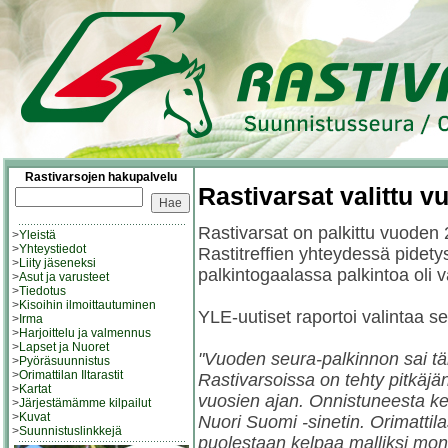
Rastivarsojen hakupalvelu
Rastivarsat valittu v
Rastivarsat on palkittu vuode
>
Yleistä
>
Yhteystiedot
Rastitreffien yhteydessä pidety
>
Liity jäseneksi
palkintogaalassa palkintoa oli 
>
Asut ja varusteet
>
Tiedotus
>
Kisoihin ilmoittautuminen
YLE-uutiset raportoi valintaa se
>
Irma
>
Harjoittelu ja valmennus
>
Lapset ja Nuoret
"Vuoden seura-palkinnon sai tä
>
Pyöräsuunnistus
>
Orimattilan Iltarastit
Rastivarsoissa on tehty pitkäjän
>
Kartat
vuosien ajan. Onnistuneesta ke
>
Järjestämämme kilpailut
>
Kuvat
Nuori Suomi -sinetin. Orimatti
>
Suunnistuslinkkejä
puolestaan kelpaa malliksi monil