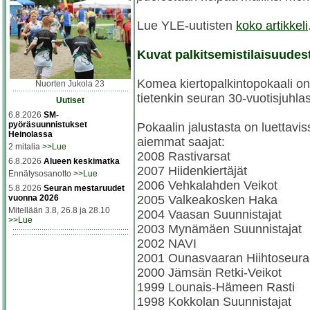
Lue YLE-uutisten
koko artikkeli
Kuvat palkitsemistilaisuude
Komea kiertopalkintopokaali on
Nuorten Jukola 23
tietenkin seuran 30-vuotisjuhl
Uutiset
6.8.2026
SM-
pyöräsuunnistukset
Pokaalin jalustasta on luettav
Heinolassa
aiemmat saajat:
2 mitalia
>>Lue
2008 Rastivarsat
6.8.2026
Alueen keskimatka
2007 Hiidenkiertäjät
Ennätysosanotto
>>Lue
2006 Vehkalahden Veikot
5.8.2026
Seuran mestaruudet
2005 Valkeakosken Haka
vuonna 2026
Mitellään 3.8, 26.8 ja 28.10
2004 Vaasan Suunnistajat
>>Lue
2003 Mynämäen Suunnistajat
2002 NAVI
2001 Ounasvaaran Hiihtoseura
2000 Jämsän Retki-Veikot
1999 Lounais-Hämeen Rasti
1998 Kokkolan Suunnistajat