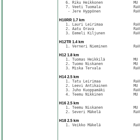
   6. Riku Heikkonen              MU 
   7. Veeti Tuomala               RaV
    - Jere Hyppönen               RaV
H10RR 1.7 km
   1. Lauri Leirimaa              RaV
   2. Aatu Orava                  RaV
   3. Eemeli Kiljunen             RaV
H12TR 1.4 km
   1. Verneri Nieminen            RaV
H12 1.8 km
   1. Tuomas Heikkilä             MU 
   2. Tuomo Niskanen              MU 
   3. Miska Tervala               RaV
H14 2.5 km
   1. Tatu Leirimaa               RaV
   2. Leevi Antikainen            MU 
   3. Juho Kuoppamäki             RaV
   4. Teemu Nikkinen              MU 
H16 2.5 km
   1. Teemu Niskanen              MU 
   2. Severi Mäkelä               RaV
H18 2.5 km
   1. Veikko Mäkelä               RaV