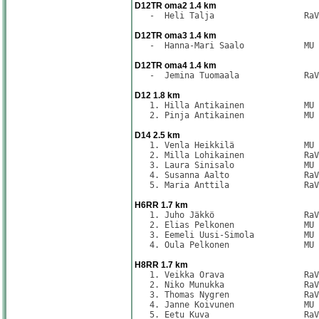
D12TR oma2 1.4 km
   -  Heli Talja                  RaV
D12TR oma3 1.4 km
   -  Hanna-Mari Saalo            MU 
D12TR oma4 1.4 km
   -  Jemina Tuomaala             RaV
D12 1.8 km
   1. Hilla Antikainen            MU 
   2. Pinja Antikainen            MU 
D14 2.5 km
   1. Venla Heikkilä              MU 
   2. Milla Lohikainen            RaV
   3. Laura Sinisalo              MU 
   4. Susanna Aalto               RaV
   5. Maria Anttila               RaV
H6RR 1.7 km
   1. Juho Jäkkö                  RaV
   2. Elias Pelkonen              MU 
   3. Eemeli Uusi-Simola          MU 
   4. Oula Pelkonen               MU 
H8RR 1.7 km
   1. Veikka Orava                RaV
   2. Niko Munukka                RaV
   3. Thomas Nygren               RaV
   4. Janne Koivunen              MU 
   5. Eetu Kuva                   RaV