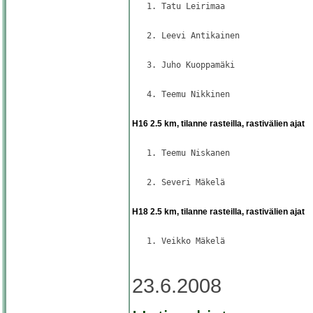
   1. Tatu Leirimaa                  
                                     
   2. Leevi Antikainen               
                                     
   3. Juho Kuoppamäki                
                                     
   4. Teemu Nikkinen                 
                                     
H16 2.5 km, tilanne rasteilla, rastivälien ajat
                                     
   1. Teemu Niskanen                 
                                     
   2. Severi Mäkelä                  
                                     
H18 2.5 km, tilanne rasteilla, rastivälien ajat
                                     
   1. Veikko Mäkelä                  
                                     
23.6.2008