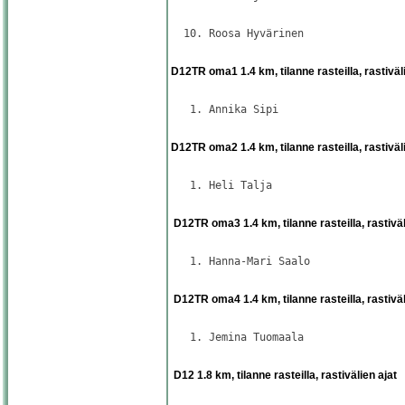
                                     
  10. Roosa Hyvärinen                
                                     
D12TR oma1 1.4 km, tilanne rasteilla, rastiväl
                                     
   1. Annika Sipi                    
                                     
D12TR oma2 1.4 km, tilanne rasteilla, rastiväl
                                     
   1. Heli Talja                     
                                     
 D12TR oma3 1.4 km, tilanne rasteilla, rastiväl
                                     
   1. Hanna-Mari Saalo               
                                     
 D12TR oma4 1.4 km, tilanne rasteilla, rastiväl
                                     
   1. Jemina Tuomaala                
                                     
 D12 1.8 km, tilanne rasteilla, rastivälien ajat
                                     