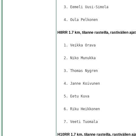
   3. Eemeli Uusi-Simola             
                                     
   4. Oula Pelkonen                  
                                     
H8RR 1.7 km, tilanne rasteilla, rastivälien ajat
                                     
   1. Veikka Orava                   
                                     
   2. Niko Munukka                   
                                     
   3. Thomas Nygren                  
                                     
   4. Janne Koivunen                 
                                     
   5. Eetu Kuva                      
                                     
   6. Riku Heikkonen                 
                                     
   7. Veeti Tuomala                  
                                     
H10RR 1.7 km, tilanne rasteilla, rastivälien aj