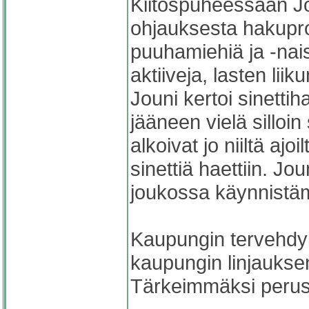
Kiitospuheessaan Jo
ohjauksesta hakupros
puuhamiehiä ja -nai
aktiiveja, lasten li
Jouni kertoi sinetti
jääneen vielä silloi
alkoivat jo niiltä ajo
sinettiä haettiin. J
joukossa käynnistä
Kaupungin tervehdyk
kaupungin linjaukse
Tärkeimmäksi perust