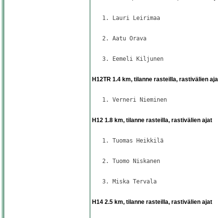
                                     
   1. Lauri Leirimaa                 
                                     
   2. Aatu Orava                     
                                     
   3. Eemeli Kiljunen                
                                     
H12TR 1.4 km, tilanne rasteilla, rastivälien aja
                                     
   1. Verneri Nieminen               
                                     
H12 1.8 km, tilanne rasteilla, rastivälien ajat
                                     
   1. Tuomas Heikkilä                
                                     
   2. Tuomo Niskanen                 
                                     
   3. Miska Tervala                  
                                     
H14 2.5 km, tilanne rasteilla, rastivälien ajat
                                     