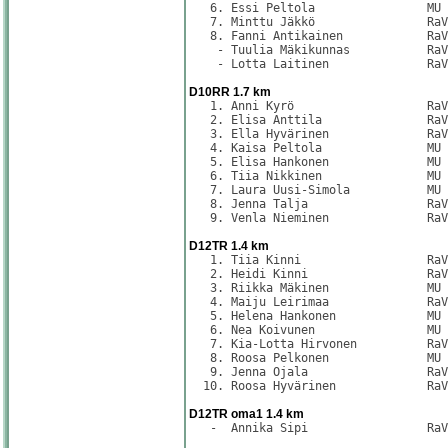
   6. Essi Peltola                MU 
   7. Minttu Jäkkö                RaV
   8. Fanni Antikainen            RaV
    - Tuulia Mäkikunnas           RaV
    - Lotta Laitinen              RaV
D10RR 1.7 km
   1. Anni Kyrö                   RaV
   2. Elisa Anttila               RaV
   3. Ella Hyvärinen              RaV
   4. Kaisa Peltola               MU 
   5. Elisa Hankonen              MU 
   6. Tiia Nikkinen               MU 
   7. Laura Uusi-Simola           MU 
   8. Jenna Talja                 RaV
   9. Venla Nieminen              RaV
D12TR 1.4 km
   1. Tiia Kinni                  RaV
   2. Heidi Kinni                 RaV
   3. Riikka Mäkinen              MU 
   4. Maiju Leirimaa              RaV
   5. Helena Hankonen             MU 
   6. Nea Koivunen                MU 
   7. Kia-Lotta Hirvonen          RaV
   8. Roosa Pelkonen              MU 
   9. Jenna Ojala                 RaV
  10. Roosa Hyvärinen             RaV
D12TR oma1 1.4 km
   -  Annika Sipi                 RaV