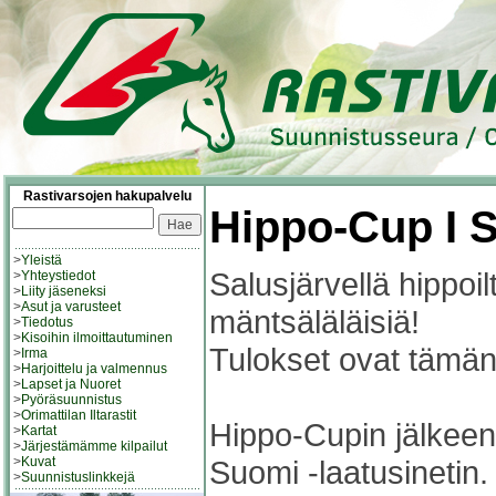
Rastivarsojen hakupalvelu
Hippo-Cup I S
>
Yleistä
Salusjärvellä hippoi
>
Yhteystiedot
>
Liity jäseneksi
>
Asut ja varusteet
mäntsäläläisiä!
>
Tiedotus
>
Kisoihin ilmoittautuminen
Tulokset ovat tämän
>
Irma
>
Harjoittelu ja valmennus
>
Lapset ja Nuoret
>
Pyöräsuunnistus
>
Orimattilan Iltarastit
Hippo-Cupin jälkeen 
>
Kartat
>
Järjestämämme kilpailut
Suomi -laatusinetin.
>
Kuvat
>
Suunnistuslinkkejä