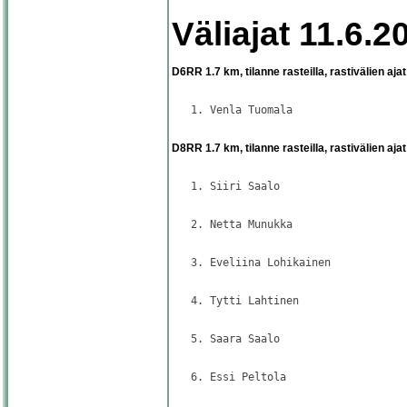
Väliajat 11.6.2
D6RR 1.7 km, tilanne rasteilla, rastivälien ajat
                                     
   1. Venla Tuomala                  
                                     
D8RR 1.7 km, tilanne rasteilla, rastivälien ajat
                                     
   1. Siiri Saalo                    
                                     
   2. Netta Munukka                  
                                     
   3. Eveliina Lohikainen            
                                     
   4. Tytti Lahtinen                 
                                     
   5. Saara Saalo                    
                                     
   6. Essi Peltola                   
                                     