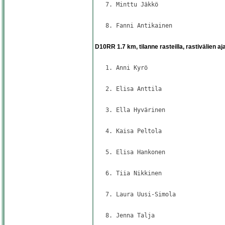
   7. Minttu Jäkkö                   
                                     
   8. Fanni Antikainen               
                                     
D10RR 1.7 km, tilanne rasteilla, rastivälien aj
                                     
   1. Anni Kyrö                      
                                     
   2. Elisa Anttila                  
                                     
   3. Ella Hyvärinen                 
                                     
   4. Kaisa Peltola                  
                                     
   5. Elisa Hankonen                 
                                     
   6. Tiia Nikkinen                  
                                     
   7. Laura Uusi-Simola              
                                     
   8. Jenna Talja                    
                                     