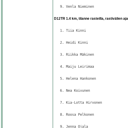
   9. Venla Nieminen                 
                                     
D12TR 1.4 km, tilanne rasteilla, rastivälien aja
                                     
   1. Tiia Kinni                     
                                     
   2. Heidi Kinni                    
                                     
   3. Riikka Mäkinen                 
                                     
   4. Maiju Leirimaa                 
                                     
   5. Helena Hankonen                
                                     
   6. Nea Koivunen                   
                                     
   7. Kia-Lotta Hirvonen             
                                     
   8. Roosa Pelkonen                 
                                     
   9. Jenna Ojala                    