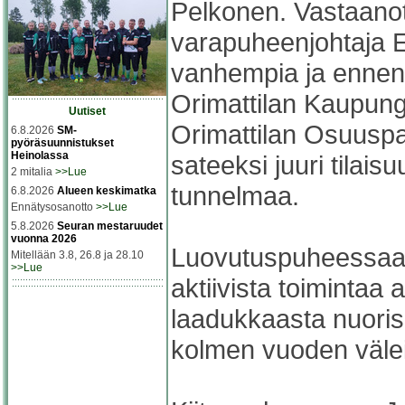
Pelkonen. Vastaanot
varapuheenjohtaja Es
vanhempia ja ennenka
Orimattilan Kaupung
Uutiset
Orimattilan Osuuspan
6.8.2026
SM-
pyöräsuunnistukset
Heinolassa
sateeksi juuri tilais
2 mitalia
>>Lue
tunnelmaa.
6.8.2026
Alueen keskimatka
Ennätysosanotto
>>Lue
5.8.2026
Seuran mestaruudet
vuonna 2026
Luovutuspuheessaan
Mitellään 3.8, 26.8 ja 28.10
>>Lue
aktiivista toimintaa
laadukkaasta nuoriso
kolmen vuoden välei