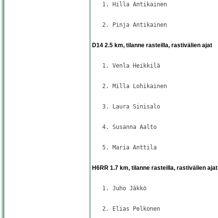
   1. Hilla Antikainen               
                                     
   2. Pinja Antikainen               
                                     
D14 2.5 km, tilanne rasteilla, rastivälien ajat
                                     
   1. Venla Heikkilä                 
                                     
   2. Milla Lohikainen               
                                     
   3. Laura Sinisalo                 
                                     
   4. Susanna Aalto                  
                                     
   5. Maria Anttila                  
                                     
H6RR 1.7 km, tilanne rasteilla, rastivälien ajat
                                     
   1. Juho Jäkkö                     
                                     
   2. Elias Pelkonen                 
                                     