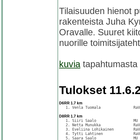
Tilaisuuden hienot pu
rakenteista Juha Kyrö
Oravalle. Suuret kii
nuorille toimitsijateh
kuvia
tapahtumasta se
Tulokset 11.6.
D6RR 1.7 km
   1. Venla Tuomala               RaV
D8RR 1.7 km
   1. Siiri Saalo                 MU 
   2. Netta Munukka               RaV
   3. Eveliina Lohikainen         RaV
   4. Tytti Lahtinen              RaV
   5. Saara Saalo                 MU 