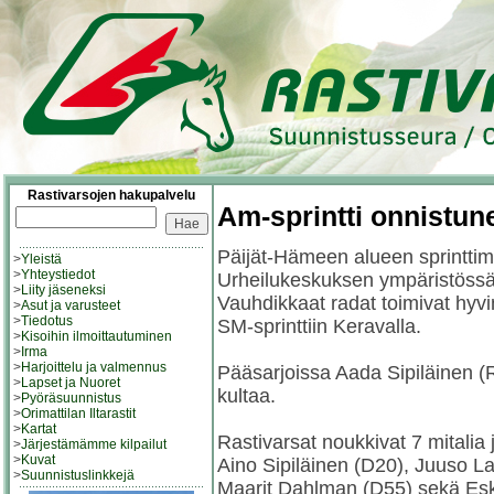
Rastivarsojen hakupalvelu
Am-sprintti onnistune
Päijät-Hämeen alueen sprinttim
>
Yleistä
>
Yhteystiedot
Urheilukeskuksen ympäristössä
>
Liity jäseneksi
Vauhdikkaat radat toimivat hyv
>
Asut ja varusteet
>
Tiedotus
SM-sprinttiin Keravalla.
>
Kisoihin ilmoittautuminen
>
Irma
>
Harjoittelu ja valmennus
Pääsarjoissa Aada Sipiläinen (
>
Lapset ja Nuoret
kultaa.
>
Pyöräsuunnistus
>
Orimattilan Iltarastit
>
Kartat
Rastivarsat noukkivat 7 mitalia j
>
Järjestämämme kilpailut
>
Kuvat
Aino Sipiläinen (D20), Juuso 
>
Suunnistuslinkkejä
Maarit Dahlman (D55) sekä Esk