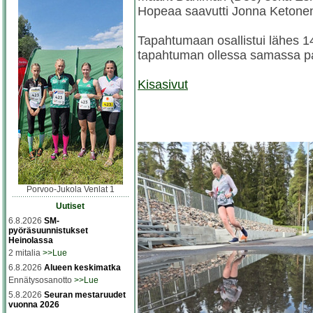
Hopeaa saavutti Jonna Ketonen 
Tapahtumaan osallistui lähes 14
tapahtuman ollessa samassa p
Kisasivut
Porvoo-Jukola Venlat 1
Uutiset
6.8.2026
SM-
pyöräsuunnistukset
Heinolassa
2 mitalia
>>Lue
6.8.2026
Alueen keskimatka
Ennätysosanotto
>>Lue
5.8.2026
Seuran mestaruudet
vuonna 2026