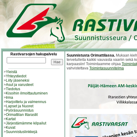
Rastivarsojen hakupalvelu
Suunnistusta Orimattilassa.
Mukaan kieht
tervetulleita kaikki vauvasta vaariin sekä 
karpaasiin! Toimintaamme ohjaa
Toimintak
vahvistettava
Toimintasuunnitelma
>
Yleistä
>
Yhteystiedot
>
Liity jäseneksi
>
Asut ja varusteet
>
Tiedotus
>
Kisoihin ilmoittautuminen
>
Irma
>
Harjoittelu ja valmennus
>
Lapset ja Nuoret
>
Pyöräsuunnistus
>
Orimattilan Iltarastit
>
Kartat
>
Järjestämämme kilpailut
>
Kuvat
>
Suunnistuslinkkejä