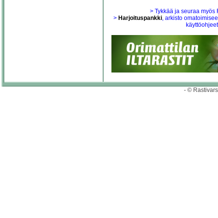
> Tykkää ja seuraa myös
>
Harjoituspankki
, arkisto omatoimis
käyttöohjeet
- © Rastivarsa